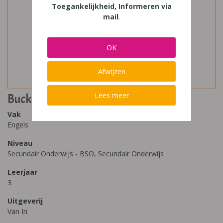
Toegankelijkheid, Informeren via
mail
.
OK
Afwijzen
Lees meer
Buckle Up 3 Correctiesleutel (2022)
Vak
Engels
Niveau
Secundair Onderwijs - BSO, Secundair Onderwijs
Leerjaar
3
Uitgeverij
Van In