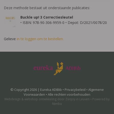
Deze methode bestaat uit onderstaande publicaties:
Buckle up! 3 Correctiesleutel
• ISBN: 978-90-306-9959-0 • Depot: D/2021/0078/20
Gelieve
in te loggen om te bestellen.
© Copyright 2026 | Eureka ADIBib •
Privacybeleid
•
Algemene
Voorwaarden
• Alle rechten voorbehouden
Webdesign
&
webshop ontwikkeling
door
Zenjoy in Leuven
•
Powered by
Nimbu