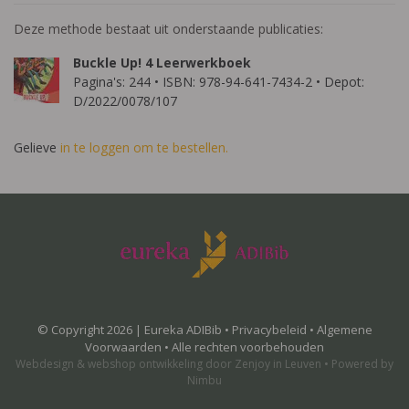
Deze methode bestaat uit onderstaande publicaties:
Buckle Up! 4 Leerwerkboek
Pagina's: 244 • ISBN: 978-94-641-7434-2 • Depot:
D/2022/0078/107
Gelieve
in te loggen om te bestellen.
© Copyright 2026 | Eureka ADIBib •
Privacybeleid
•
Algemene
Voorwaarden
• Alle rechten voorbehouden
Webdesign
&
webshop ontwikkeling
door
Zenjoy in Leuven
•
Powered by
Nimbu