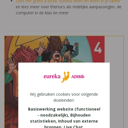
Lees het gratis e-boek 'Eureka: leren en leven in je talent'
en lees meer over thema's als redelijke aanpassingen, de
computer in de klas en meer
Wij gebruiken cookies voor volgende
doeleinden:
Basiswerking website (functioneel
- noodzakelijk), Bijhouden
statistieken, Inhoud van externe
bronnen, Live Chat,