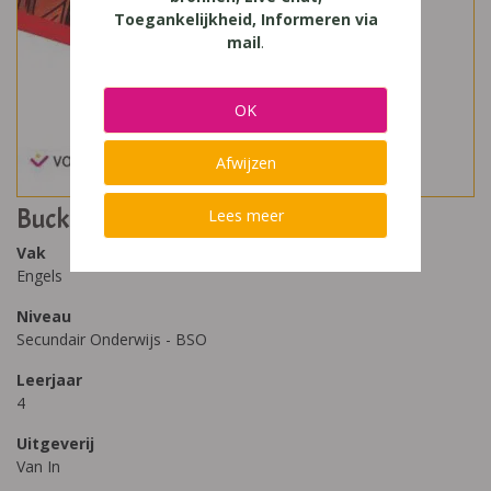
Toegankelijkheid, Informeren via
mail
.
OK
Afwijzen
Buckle Up 4 (2022)
Lees meer
Vak
Engels
Niveau
Secundair Onderwijs - BSO
Leerjaar
4
Uitgeverij
Van In