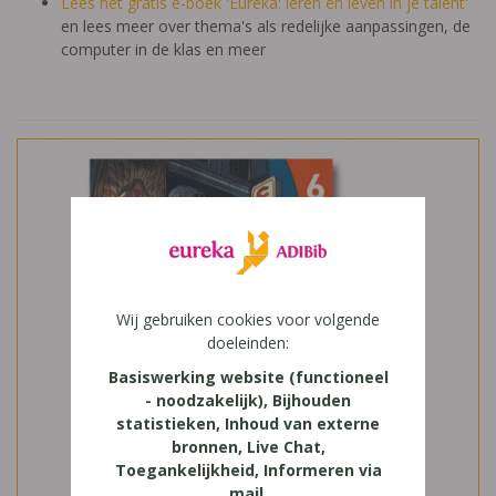
Lees het gratis e-boek 'Eureka: leren en leven in je talent'
en lees meer over thema's als redelijke aanpassingen, de
computer in de klas en meer
Wij gebruiken cookies voor volgende
doeleinden:
Basiswerking website (functioneel
- noodzakelijk), Bijhouden
statistieken, Inhoud van externe
bronnen, Live Chat,
Toegankelijkheid, Informeren via
mail
.