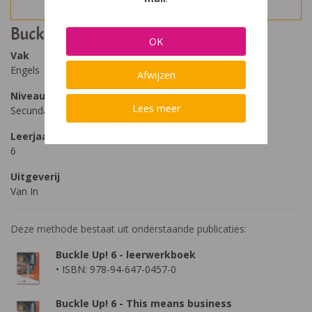
Buckle Up 6
OK
Vak
Engels
Afwijzen
Niveau
Lees meer
Secundair Onderwijs
Leerjaar
6
Uitgeverij
Van In
Deze methode bestaat uit onderstaande publicaties:
Buckle Up! 6 - leerwerkboek
• ISBN: 978-94-647-0457-0
Buckle Up! 6 - This means business