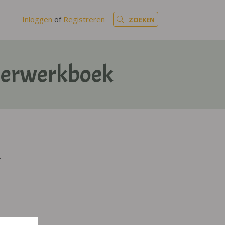
Inloggen
of
Registreren
ZOEKEN
leerwerkboek
.