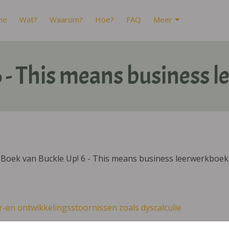
me
Wat?
Waarom?
Hoe?
FAQ
Meer
6 - This means business 
IBoek van Buckle Up! 6 - This means business leerwerkboek
r-en ontwikkelingsstoornissen zoals dyscalculie