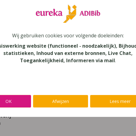
leer
Eureka Leuven beter kennen.
 leven in je talent'
en lees meer over thema's als redelijke 
Wij gebruiken cookies voor volgende doeleinden:
le Up! 6 - This means business leerwerk
siswerking website (functioneel - noodzakelijk), Bijhou
statistieken, Inhoud van externe bronnen, Live Chat,
Toegankelijkheid, Informeren via mail
.
s
au
dair Onderwijs
aar
OK
Afwijzen
Lees meer
verij
n