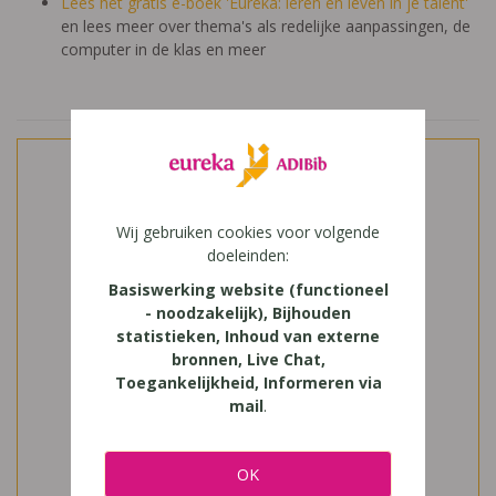
Lees het gratis e-boek 'Eureka: leren en leven in je talent'
en lees meer over thema's als redelijke aanpassingen, de
computer in de klas en meer
Wij gebruiken cookies voor volgende
doeleinden:
Basiswerking website (functioneel
- noodzakelijk), Bijhouden
statistieken, Inhoud van externe
bronnen, Live Chat,
Toegankelijkheid, Informeren via
mail
.
OK