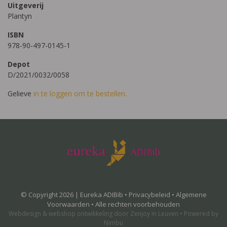
Uitgeverij
Plantyn
ISBN
978-90-497-0145-1
Depot
D/2021/0032/0058
Gelieve
in te loggen om te bestellen.
© Copyright 2026 | Eureka ADIBib •
Privacybeleid
•
Algemene
Voorwaarden
• Alle rechten voorbehouden
Webdesign
&
webshop ontwikkeling
door
Zenjoy in Leuven
•
Powered by
Nimbu