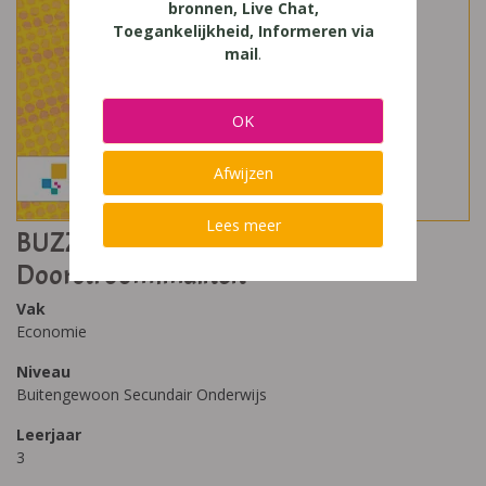
bronnen, Live Chat,
Toegankelijkheid, Informeren via
mail
.
OK
Afwijzen
Lees meer
BUZZ & Economics 3 -
Doorstroomfinaliteit
Vak
Economie
Niveau
Buitengewoon Secundair Onderwijs
Leerjaar
3