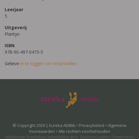
Leerjaar
5
Uitgeverij
Plantyn
ISBN
978-90-497-0473-5
Gelieve
in te loggen om te bestellen.
© Copyright 2026 | Eureka ADIBib •
Privacybeleid
•
Algemene
Voorwaarden
• Alle rechten voorbehouden
Webdesign
&
webshop ontwikkeling
door
Zenjoy in Leuven
•
Powered by