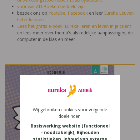
voor wie ADIBoeken bedoeld zijn
bezoek ons op
Youtube
,
Facebook
en leer
Eureka Leuven
beter kennen.
Lees het gratis e-boek 'Eureka: leren en leven in je talent'
en lees meer over thema's als redelijke aanpassingen, de
computer in de klas en meer
Wij gebruiken cookies voor volgende
doeleinden:
Basiswerking website (functioneel
- noodzakelijk), Bijhouden
statistieken, Inhoud van externe