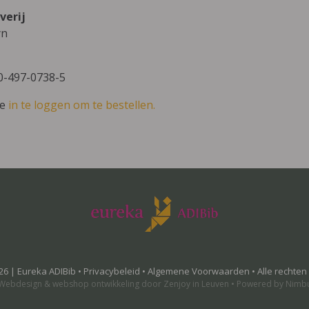
verij
yn
0-497-0738-5
ve
in te loggen om te bestellen.
26 | Eureka ADIBib •
Privacybeleid
•
Algemene Voorwaarden
• Alle rechte
Webdesign
&
webshop ontwikkeling
door
Zenjoy in Leuven
•
Powered by Nimb