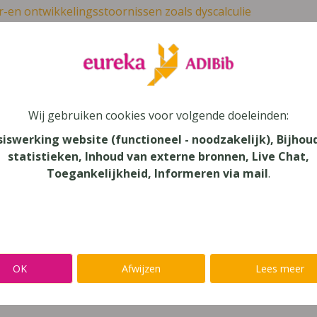
r-en ontwikkelingsstoornissen zoals dyscalculie
leer
Eureka Leuven beter kennen.
 leven in je talent'
en lees meer over thema's als redelijke 
Wij gebruiken cookies voor volgende doeleinden:
siswerking website (functioneel - noodzakelijk), Bijhou
Z &Economics 6 Leerwerkboek Domeinov
statistieken, Inhoud van externe bronnen, Live Chat,
rstroomfinaliteit
Toegankelijkheid, Informeren via mail
.
mie
au
dair Onderwijs
OK
Afwijzen
Lees meer
aar