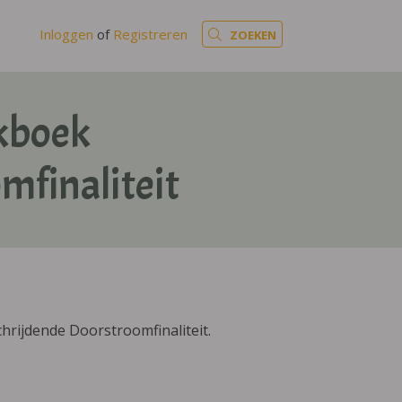
Inloggen
of
Registreren
ZOEKEN
kboek
finaliteit
ijdende Doorstroomfinaliteit.