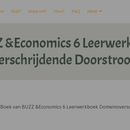
me
Wat?
Waarom?
Hoe?
FAQ
Meer
 &Economics 6 Leerwer
rschrijdende Doorstroom
DIBoek van BUZZ &Economics 6 Leerwerkboek Domeinoverschr