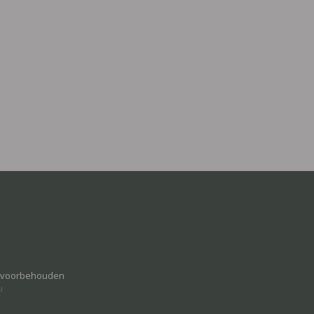
n voorbehouden
u