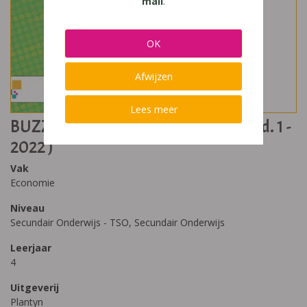
mail
.
OK
Afwijzen
Lees meer
BUZZ &Trade 4 - Dubbele finaliteit (ed. 1 -
2022 )
Vak
Economie
Niveau
Secundair Onderwijs - TSO, Secundair Onderwijs
Leerjaar
4
Uitgeverij
Plantyn