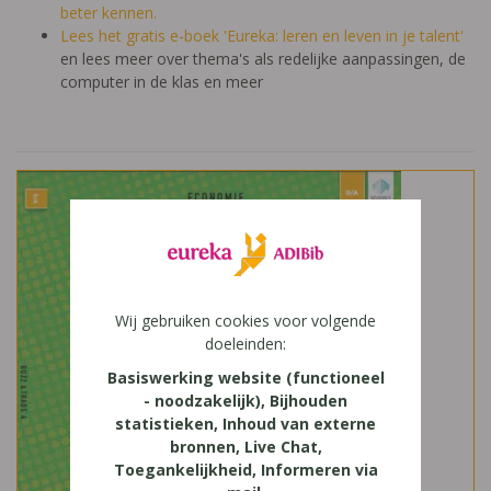
beter kennen.
Lees het gratis e-boek 'Eureka: leren en leven in je talent'
en lees meer over thema's als redelijke aanpassingen, de
computer in de klas en meer
Wij gebruiken cookies voor volgende
doeleinden:
Basiswerking website (functioneel
- noodzakelijk), Bijhouden
statistieken, Inhoud van externe
bronnen, Live Chat,
Toegankelijkheid, Informeren via