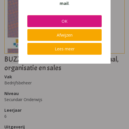
mail
.
OK
Afwijzen
Lees meer
BUZZ @Work 6 Leerwerkboek Onthaal,
organisatie en sales
Vak
Bedrijfsbeheer
Niveau
Secundair Onderwijs
Leerjaar
6
Uitgeverij