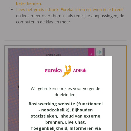
beter kennen.
Lees het gratis e-boek 'Eureka: leren en leven in je talent'
en lees meer over thema's als redelijke aanpassingen, de
computer in de klas en meer
Wij gebruiken cookies voor volgende
doeleinden:
Basiswerking website (functioneel
- noodzakelijk), Bijhouden
statistieken, Inhoud van externe
bronnen, Live Chat,
Toegankelijkheid, Informeren via