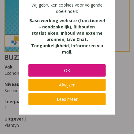
Wij gebruiken cookies voor volgende
doeleinden:
Basiswerking website (functioneel
- noodzakelijk), Bijhouden
statistieken, Inhoud van externe
bronnen, Live Chat,
Toegankelijkheid, Informeren via
mail
.
BUZZY (2021) 1
Vak
OK
Economie
Niveau
Afwijzen
Secundair Onderwijs - ASO, Secundair Onderwijs
Lees meer
Leerjaar
1
Uitgeverij
Plantyn