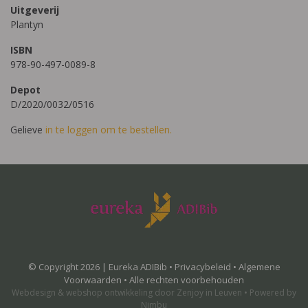
Uitgeverij
Plantyn
ISBN
978-90-497-0089-8
Depot
D/2020/0032/0516
Gelieve
in te loggen om te bestellen.
© Copyright 2026 | Eureka ADIBib •
Privacybeleid
•
Algemene
Voorwaarden
• Alle rechten voorbehouden
Webdesign
&
webshop ontwikkeling
door
Zenjoy in Leuven
•
Powered by
Nimbu