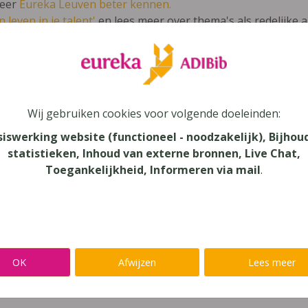
leer
Eureka Leuven beter kennen.
 leven in je talent'
en lees meer over thema's als redelijke 
t bien 3
Wij gebruiken cookies voor volgende doeleinden:
siswerking website (functioneel - noodzakelijk), Bijhou
statistieken, Inhoud van externe bronnen, Live Chat,
Toegankelijkheid, Informeren via mail
.
au
dair Onderwijs - BSO
aar
verij
OK
Afwijzen
Lees meer
mans