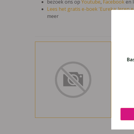
bezoek ons op
Youtube
,
Facebook
en 
Lees het gratis e-boek 'Eureka: leren en
meer
C'es
Vak
Ba
Frans
Nive
Secun
Leerj
3
Uitge
Pelck