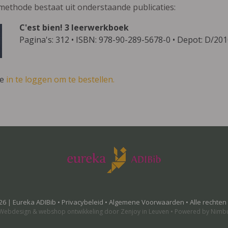
methode bestaat uit onderstaande publicaties:
C'est bien! 3 leerwerkboek
Pagina's: 312 • ISBN: 978-90-289-5678-0 • Depot: D/20
ve
in te loggen om te bestellen.
26 | Eureka ADIBib •
Privacybeleid
•
Algemene Voorwaarden
• Alle rechte
Webdesign
&
webshop ontwikkeling
door
Zenjoy in Leuven
•
Powered by Nimb