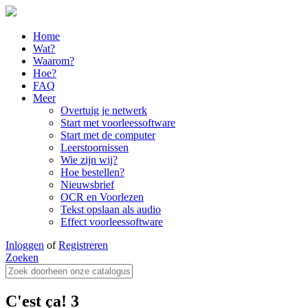
Home
Wat?
Waarom?
Hoe?
FAQ
Meer
Overtuig je netwerk
Start met voorleessoftware
Start met de computer
Leerstoornissen
Wie zijn wij?
Hoe bestellen?
Nieuwsbrief
OCR en Voorlezen
Tekst opslaan als audio
Effect voorleessoftware
Inloggen
of
Registreren
Zoeken
C'est ça! 3