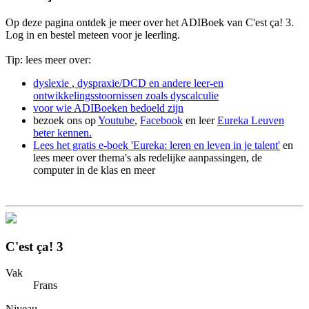
Op deze pagina ontdek je meer over het ADIBoek van C'est ça! 3.
Log in en bestel meteen voor je leerling.
Tip: lees meer over:
dyslexie
,
dyspraxie/DCD
en andere leer-en
ontwikkelingsstoornissen zoals dyscalculie
voor wie ADIBoeken bedoeld zijn
bezoek ons op
Youtube
,
Facebook
en leer
Eureka Leuven
beter kennen.
Lees het gratis e-boek 'Eureka: leren en leven in je talent'
en
lees meer over thema's als redelijke aanpassingen, de
computer in de klas en meer
C'est ça! 3
Vak
Frans
Niveau