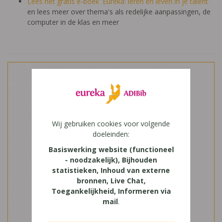
Lees het gratis e-boek 'Eureka: leren en leven in je talent'
en lees meer over thema's als redelijke aanpassingen, de
computer in de klas en meer
Wij gebruiken cookies voor volgende
doeleinden:
Basiswerking website (functioneel
- noodzakelijk), Bijhouden
statistieken, Inhoud van externe
bronnen, Live Chat,
Toegankelijkheid, Informeren via
mail
.