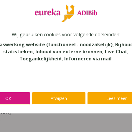
leer
Eureka Leuven beter kennen.
 leven in je talent'
en lees meer over thema's als redelijke 
Wij gebruiken cookies voor volgende doeleinden:
t gagné 4 - leerwerkboek (2024)
siswerking website (functioneel - noodzakelijk), Bijhou
statistieken, Inhoud van externe bronnen, Live Chat,
Toegankelijkheid, Informeren via mail
.
au
dair Onderwijs
aar
OK
Afwijzen
Lees meer
verij
n