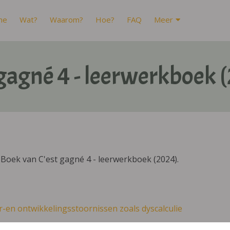
me
Wat?
Waarom?
Hoe?
FAQ
Meer
 gagné 4 - leerwerkboek 
Boek van C'est gagné 4 - leerwerkboek (2024).
r-en ontwikkelingsstoornissen zoals dyscalculie