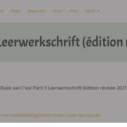
me
Wat?
Waarom?
Hoe?
FAQ
Meer
 Leerwerkschrift (édition
oek van C'est Parti 3 Leerwerkschrift (édition révisée 2021)
r-en ontwikkelingsstoornissen zoals dyscalculie