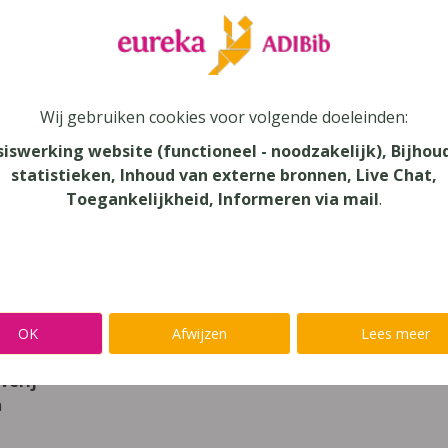
leer
Eureka Leuven beter kennen.
 leven in je talent'
en lees meer over thema's als redelijke 
Wij gebruiken cookies voor volgende doeleinden:
t Parti 3 Leerwerkschrift (édition révisée 
siswerking website (functioneel - noodzakelijk), Bijhou
statistieken, Inhoud van externe bronnen, Live Chat,
Toegankelijkheid, Informeren via mail
.
au
dair Onderwijs - ASO, Secundair Onderwijs
aar
OK
Afwijzen
Lees meer
verij
n