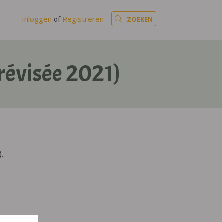
Inloggen
of
Registreren
ZOEKEN
 révisée 2021)
.