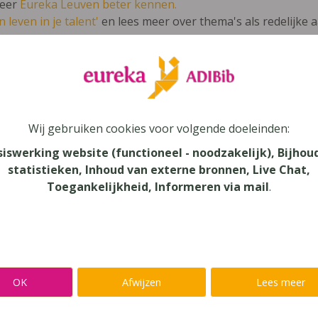
leer
Eureka Leuven beter kennen.
 leven in je talent'
en lees meer over thema's als redelijke 
t parti 5/6
Wij gebruiken cookies voor volgende doeleinden:
siswerking website (functioneel - noodzakelijk), Bijhou
statistieken, Inhoud van externe bronnen, Live Chat,
au
Toegankelijkheid, Informeren via mail
.
dair Onderwijs - ASO, Secundair Onderwijs
aar
verij
OK
Afwijzen
Lees meer
n