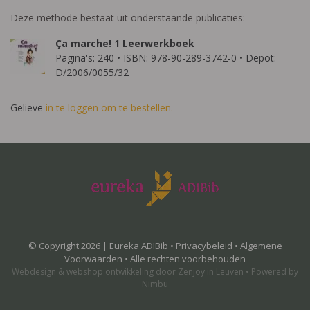
Deze methode bestaat uit onderstaande publicaties:
Ça marche! 1 Leerwerkboek
Pagina's: 240 • ISBN: 978-90-289-3742-0 • Depot:
D/2006/0055/32
Gelieve
in te loggen om te bestellen.
© Copyright 2026 | Eureka ADIBib •
Privacybeleid
•
Algemene
Voorwaarden
• Alle rechten voorbehouden
Webdesign
&
webshop ontwikkeling
door
Zenjoy in Leuven
•
Powered by
Nimbu