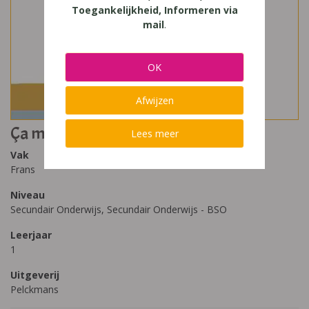
Toegankelijkheid, Informeren via
mail
.
OK
Afwijzen
Ça marche! 1
Lees meer
Vak
Frans
Niveau
Secundair Onderwijs, Secundair Onderwijs - BSO
Leerjaar
1
Uitgeverij
Pelckmans