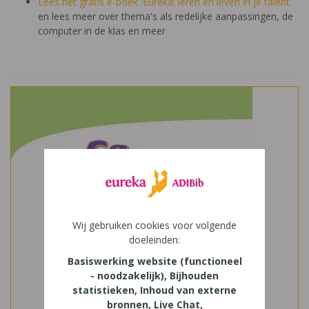
Lees het gratis e-boek 'Eureka: leren en leven in je talent'
en lees meer over thema's als redelijke aanpassingen, de
computer in de klas en meer
Wij gebruiken cookies voor volgende
doeleinden:
Basiswerking website (functioneel
- noodzakelijk), Bijhouden
statistieken, Inhoud van externe
bronnen, Live Chat,