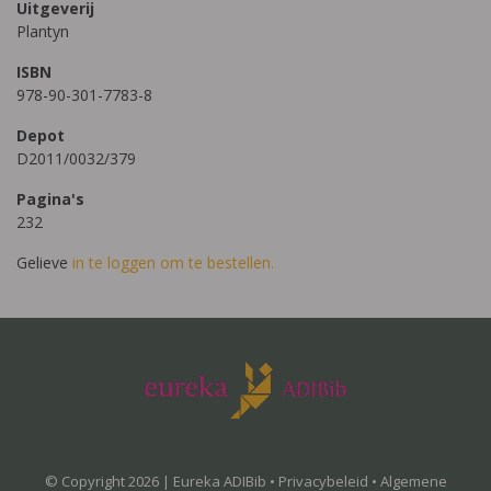
Uitgeverij
Plantyn
ISBN
978-90-301-7783-8
Depot
D2011/0032/379
Pagina's
232
Gelieve
in te loggen om te bestellen.
© Copyright 2026 | Eureka ADIBib •
Privacybeleid
•
Algemene