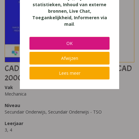
statistieken, Inhoud van externe
bronnen, Live Chat,
Toegankelijkheid, Informeren via
mail
.
OK
Afwijzen
CAD voor Windows Mechanica AutoCAD
Lees meer
2000 e.v.
Vak
Mechanica
Niveau
Secundair Onderwijs, Secundair Onderwijs - TSO
Leerjaar
3, 4