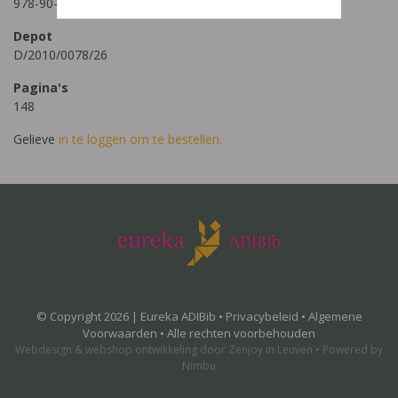
978-90-306-5411-7
Depot
D/2010/0078/26
Pagina's
148
Gelieve
in te loggen om te bestellen.
© Copyright 2026 | Eureka ADIBib •
Privacybeleid
•
Algemene
Voorwaarden
• Alle rechten voorbehouden
Webdesign
&
webshop ontwikkeling
door
Zenjoy in Leuven
•
Powered by
Nimbu