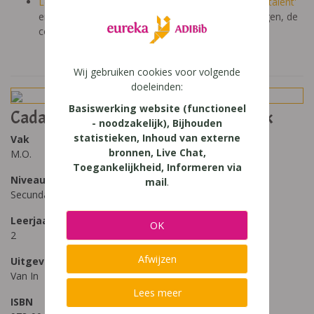
Lees het gratis e-boek 'Eureka: leren en leven in je talent'
en lees meer over thema's als redelijke aanpassingen, de
computer in de klas en meer
Wij gebruiken cookies voor volgende
doeleinden:
Basiswerking website (functioneel
Cadans 2 nieuwe editie leerwerkboek
- noodzakelijk), Bijhouden
statistieken, Inhoud van externe
Vak
bronnen, Live Chat,
M.O.
Toegankelijkheid, Informeren via
Niveau
mail
.
Secundair Onderwijs
Leerjaar
OK
2
Afwijzen
Uitgeverij
Van In
Lees meer
ISBN