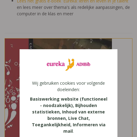
Lees het gratis e-boek 'Eureka: leren en leven in je talent'
en lees meer over thema's als redelijke aanpassingen, de
computer in de klas en meer
Wij gebruiken cookies voor volgende
doeleinden:
Basiswerking website (functioneel
- noodzakelijk), Bijhouden
statistieken, Inhoud van externe
bronnen, Live Chat,
Toegankelijkheid, Informeren via
mail
.