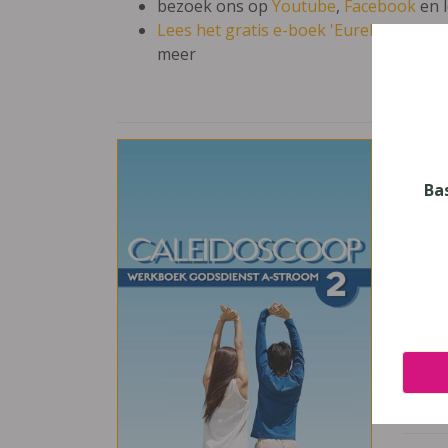
bezoek ons op
Youtube
,
Facebook
en 
Lees het gratis e-boek 'Eureka: leren en
meer
Cal
Vak
Ba
Godsd
Nive
Secun
Leerj
2
Uitge
Plant