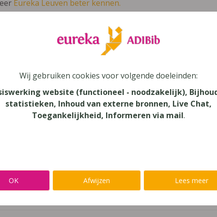
leer
Eureka Leuven beter kennen.
 leven in je talent'
en lees meer over thema's als redelijke 
eidoscoop 2
Wij gebruiken cookies voor volgende doeleinden:
siswerking website (functioneel - noodzakelijk), Bijhou
ienst
statistieken, Inhoud van externe bronnen, Live Chat,
Toegankelijkheid, Informeren via mail
.
au
dair Onderwijs, Secundair Onderwijs - ASO
aar
OK
Afwijzen
Lees meer
verij
yn