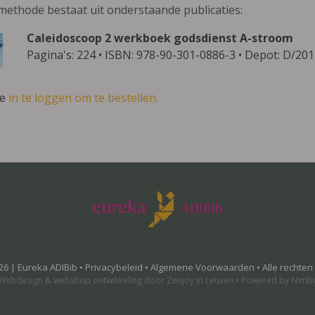
methode bestaat uit onderstaande publicaties:
Caleidoscoop 2 werkboek godsdienst A-stroom
Pagina's: 224 • ISBN: 978-90-301-0886-3 • Depot: D/20
ve
in te loggen om te bestellen.
26 | Eureka ADIBib •
Privacybeleid
•
Algemene Voorwaarden
• Alle rechte
Webdesign
&
webshop ontwikkeling
door
Zenjoy in Leuven
•
Powered by Nimb