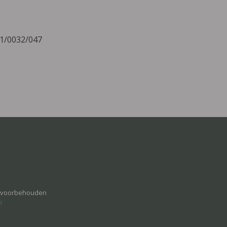
11/0032/047
n voorbehouden
u