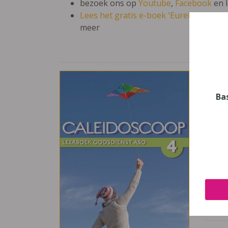
bezoek ons op
Youtube
,
Facebook
en 
Lees het gratis e-boek 'Eureka: leren en
meer
Cal
Vak
Ba
Godsd
Nive
Secun
Leerj
4
Uitge
Plant