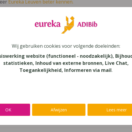
leer
Eureka Leuven beter kennen.
 leven in je talent'
en lees meer over thema's als redelijke 
eidoscoop 4 ASO
Wij gebruiken cookies voor volgende doeleinden:
siswerking website (functioneel - noodzakelijk), Bijhou
ienst
statistieken, Inhoud van externe bronnen, Live Chat,
Toegankelijkheid, Informeren via mail
.
au
dair Onderwijs, Secundair Onderwijs - ASO
aar
OK
Afwijzen
Lees meer
verij
yn