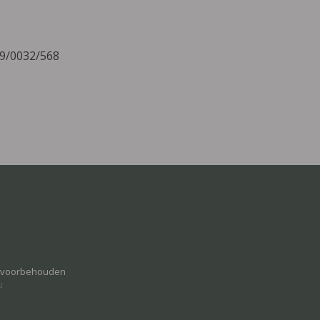
09/0032/568
n voorbehouden
u