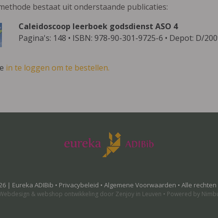
methode bestaat uit onderstaande publicaties:
Caleidoscoop leerboek godsdienst ASO 4
Pagina's: 148 • ISBN: 978-90-301-9725-6 • Depot: D/20
ve
in te loggen om te bestellen.
26 | Eureka ADIBib •
Privacybeleid
•
Algemene Voorwaarden
• Alle rechte
Webdesign
&
webshop ontwikkeling
door
Zenjoy in Leuven
•
Powered by Nimb