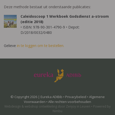
Deze methode bestaat uit onderstaande publicaties:
Caleidoscoop 1 Werkboek Godsdienst a-stroom
(editie 2018)
• ISBN: 978-90-301-4790-9 • Depot:
D/2018/0032/0480
Gelieve
in te loggen om te bestellen.
© Copyright 2026 | Eureka ADIBib •
Privacybeleid
•
Algemene
Voorwaarden
• Alle rechten voorbehouden
Webdesign
&
webshop ontwikkeling
door
Zenjoy in Leuven
•
Powered by
Nimbu