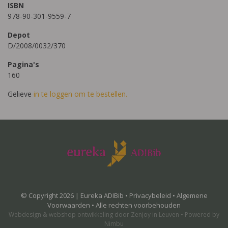
ISBN
978-90-301-9559-7
Depot
D/2008/0032/370
Pagina's
160
Gelieve
in te loggen om te bestellen.
© Copyright 2026 | Eureka ADIBib •
Privacybeleid
•
Algemene
Voorwaarden
• Alle rechten voorbehouden
Webdesign
&
webshop ontwikkeling
door
Zenjoy in Leuven
•
Powered by
Nimbu