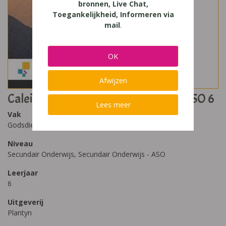
bronnen, Live Chat,
Toegankelijkheid, Informeren via
mail
.
OK
Afwijzen
Caleidoscoop leerboek godsdienst ASO 6
Lees meer
Vak
Godsdienst
Niveau
Secundair Onderwijs, Secundair Onderwijs - ASO
Leerjaar
6
Uitgeverij
Plantyn