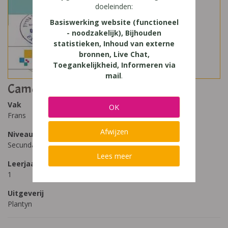
doeleinden:
Basiswerking website (functioneel
- noodzakelijk), Bijhouden
statistieken, Inhoud van externe
bronnen, Live Chat,
Toegankelijkheid, Informeren via
mail
.
Caméléon 1
Vak
OK
Frans
Afwijzen
Niveau
Secundair Onderwijs
Lees meer
Leerjaar
1
Uitgeverij
Plantyn