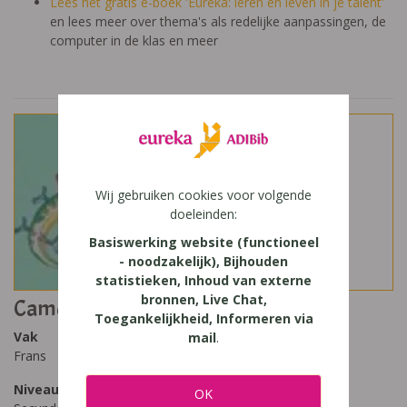
Lees het gratis e-boek 'Eureka: leren en leven in je talent'
en lees meer over thema's als redelijke aanpassingen, de
computer in de klas en meer
Wij gebruiken cookies voor volgende
doeleinden:
Basiswerking website (functioneel
- noodzakelijk), Bijhouden
statistieken, Inhoud van externe
bronnen, Live Chat,
Caméléon 2
Toegankelijkheid, Informeren via
Vak
mail
.
Frans
Niveau
OK