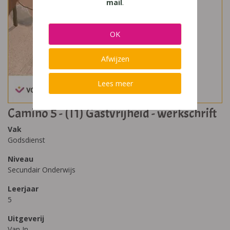
mail
.
OK
Afwijzen
Lees meer
Camino 5 - (T1) Gastvrijheid - werkschrift
Vak
Godsdienst
Niveau
Secundair Onderwijs
Leerjaar
5
Uitgeverij
Van In