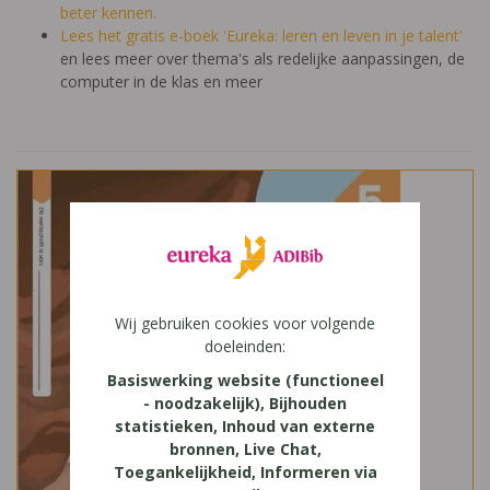
beter kennen.
Lees het gratis e-boek 'Eureka: leren en leven in je talent'
en lees meer over thema's als redelijke aanpassingen, de
computer in de klas en meer
Wij gebruiken cookies voor volgende
doeleinden:
Basiswerking website (functioneel
- noodzakelijk), Bijhouden
statistieken, Inhoud van externe
bronnen, Live Chat,
Toegankelijkheid, Informeren via