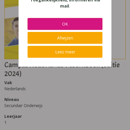
mail
.
OK
Afwijzen
Lees meer
Campus Nederlands 1 Werkboek (editie
2024)
Vak
Nederlands
Niveau
Secundair Onderwijs
Leerjaar
1