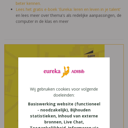
beter kennen.
Lees het gratis e-boek 'Eureka: leren en leven in je talent'
en lees meer over thema's als redelijke aanpassingen, de
computer in de klas en meer
Wij gebruiken cookies voor volgende
doeleinden:
Basiswerking website (functioneel
- noodzakelijk), Bijhouden
statistieken, Inhoud van externe
bronnen, Live Chat,
Toegankelijkheid, Informeren via