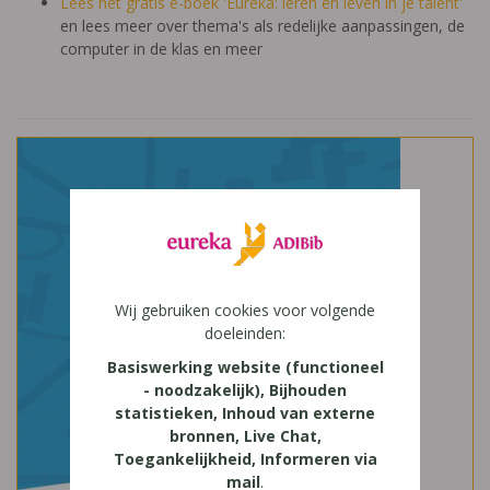
Lees het gratis e-boek 'Eureka: leren en leven in je talent'
en lees meer over thema's als redelijke aanpassingen, de
computer in de klas en meer
Wij gebruiken cookies voor volgende
doeleinden:
Basiswerking website (functioneel
- noodzakelijk), Bijhouden
statistieken, Inhoud van externe
bronnen, Live Chat,
Toegankelijkheid, Informeren via
mail
.