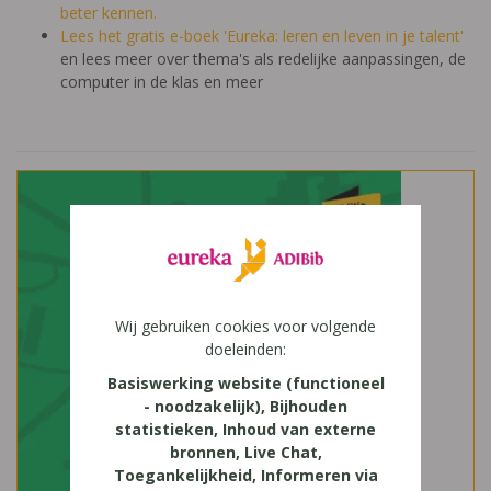
beter kennen.
Lees het gratis e-boek 'Eureka: leren en leven in je talent'
en lees meer over thema's als redelijke aanpassingen, de
computer in de klas en meer
Wij gebruiken cookies voor volgende
doeleinden:
Basiswerking website (functioneel
- noodzakelijk), Bijhouden
statistieken, Inhoud van externe
bronnen, Live Chat,
Toegankelijkheid, Informeren via