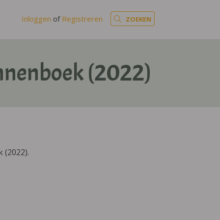
Inloggen
of
Registreren
ZOEKEN
nnenboek (2022)
 (2022).