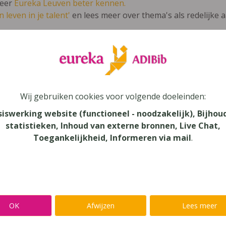
leer
Eureka Leuven beter kennen.
 leven in je talent'
en lees meer over thema's als redelijke 
pus Nederlands 4 Werkboek en Bronnen
Wij gebruiken cookies voor volgende doeleinden:
lands
siswerking website (functioneel - noodzakelijk), Bijhou
statistieken, Inhoud van externe bronnen, Live Chat,
au
Toegankelijkheid, Informeren via mail
.
dair Onderwijs - ASO
aar
verij
mans
OK
Afwijzen
Lees meer