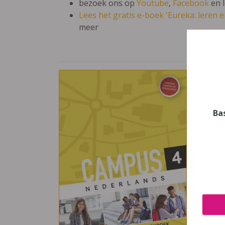
bezoek ons op
Youtube
,
Facebook
en 
Lees het gratis e-boek 'Eureka: leren en
meer
Cam
Vak
Neder
Ba
Nive
Secun
Leerj
4
Uitge
Pelck