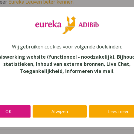
leer
Eureka Leuven beter kennen.
 leven in je talent'
en lees meer over thema's als redelijke 
pus Nederlands Basis 2
Wij gebruiken cookies voor volgende doeleinden:
siswerking website (functioneel - noodzakelijk), Bijhou
lands
statistieken, Inhoud van externe bronnen, Live Chat,
Toegankelijkheid, Informeren via mail
.
au
dair Onderwijs - ASO, Secundair Onderwijs
aar
OK
Afwijzen
Lees meer
verij
mans