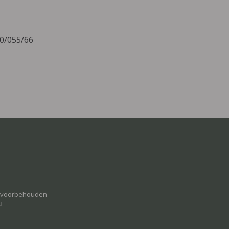
20/055/66
n voorbehouden
u