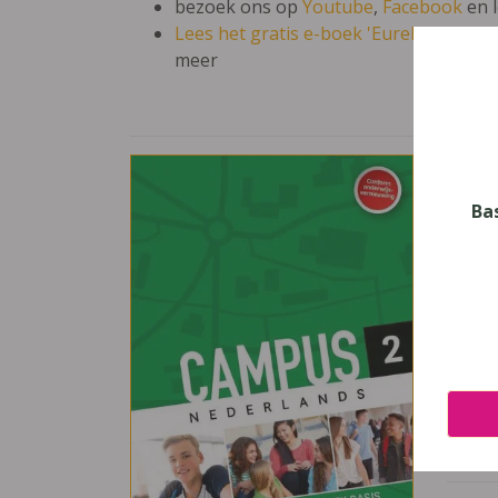
bezoek ons op
Youtube
,
Facebook
en 
Lees het gratis e-boek 'Eureka: leren en
meer
Cam
Vak
Ba
Neder
Nive
Secun
Leerj
2
Uitge
Pelck