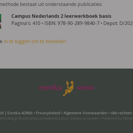
methode bestaat uit onderstaande publicaties:
Campus Nederlands 2 leerwerkboek basis
Pagina's: 410 • ISBN: 978-90-289-9840-7 • Depot: D/20
ve
in te loggen om te bestellen.
26 | Eureka ADIBib •
Privacybeleid
•
Algemene Voorwaarden
• Alle rechte
Webdesign
&
webshop ontwikkeling
door
Zenjoy in Leuven
•
Powered by Nimb