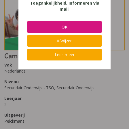
Toegankelijkheid, Informeren via
mail
.
OK
Afwijzen
Campus Nederlands 2 basis (2025)
Lees meer
Vak
Nederlands
Niveau
Secundair Onderwijs - TSO, Secundair Onderwijs
Leerjaar
2
Uitgeverij
Pelckmans