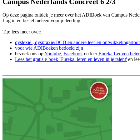
Campus Nederlands Concreet 6 2/3
Op deze pagina ontdek je meer over het ADIBoek van Campus Nederl
Log in en bestel meteen voor je leerling.
Tip: lees meer over:
dyslexie
,
dyspraxie/DCD
en andere leer-en ontwikkelingsstoor
voor wie ADIBoeken bedoeld zijn
bezoek ons op
Youtube
,
Facebook
en leer
Eureka Leuven beter
Lees het gratis e-boek 'Eureka: leren en leven in je talent'
en lee