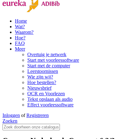
Home
Wat?
Waarom?
Hoe?
FAQ
Meer
Overtuig je netwerk
Start met voorleessoftware
Start met de computer
Leerstoornissen
Wie zijn wij?
Hoe bestellen?
Nieuwsbrief
OCR en Voorlezen
Tekst opslaan als audio
Effect voorleessoftware
Inloggen
of
Registreren
Zoeken