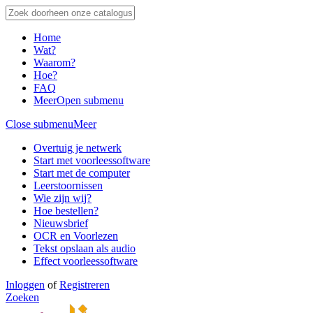
Home
Wat?
Waarom?
Hoe?
FAQ
Meer
Open submenu
Close submenu
Meer
Overtuig je netwerk
Start met voorleessoftware
Start met de computer
Leerstoornissen
Wie zijn wij?
Hoe bestellen?
Nieuwsbrief
OCR en Voorlezen
Tekst opslaan als audio
Effect voorleessoftware
Inloggen
of
Registreren
Zoeken