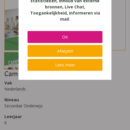
statistieken, Inhoud van externe
bronnen, Live Chat,
Toegankelijkheid, Informeren via
mail
.
OK
Afwijzen
Lees meer
Campus Nederlands Concreet 6 3/4
Vak
Nederlands
Niveau
Secundair Onderwijs
Leerjaar
6