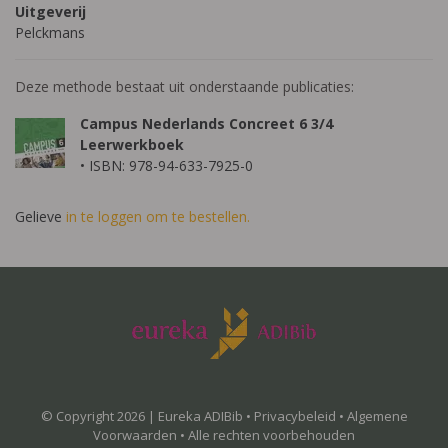
Uitgeverij
Pelckmans
Deze methode bestaat uit onderstaande publicaties:
Campus Nederlands Concreet 6 3/4
Leerwerkboek
• ISBN: 978-94-633-7925-0
Gelieve
in te loggen om te bestellen.
© Copyright 2026 | Eureka ADIBib •
Privacybeleid
•
Algemene
Voorwaarden
• Alle rechten voorbehouden