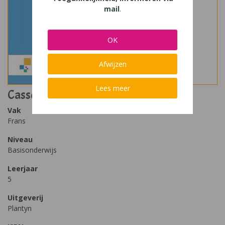
mail
.
OK
Afwijzen
Lees meer
Casse-Cou 5 Leerwerkboek Module 4
Vak
Frans
Niveau
Basisonderwijs
Leerjaar
5
Uitgeverij
Plantyn