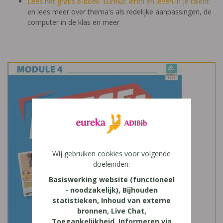
Lees het gratis e-boek 'Eureka: leren en leven in je talent'
en lees meer over thema's als redelijke aanpassingen, de
computer in de klas en meer
Wij gebruiken cookies voor volgende
doeleinden:
Basiswerking website (functioneel
- noodzakelijk), Bijhouden
statistieken, Inhoud van externe
bronnen, Live Chat,
Toegankelijkheid, Informeren via