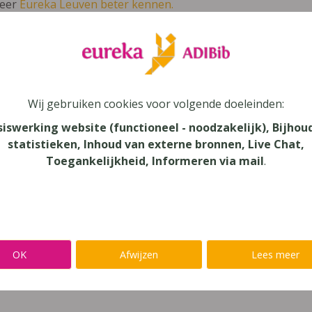
leer
Eureka Leuven beter kennen.
 leven in je talent'
en lees meer over thema's als redelijke 
se-Cou 5 Leerwerkboek Module 3
Wij gebruiken cookies voor volgende doeleinden:
siswerking website (functioneel - noodzakelijk), Bijhou
statistieken, Inhoud van externe bronnen, Live Chat,
Toegankelijkheid, Informeren via mail
.
au
onderwijs
aar
OK
Afwijzen
Lees meer
verij
yn