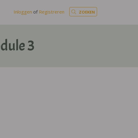
Inloggen
of
Registreren
ZOEKEN
dule 3