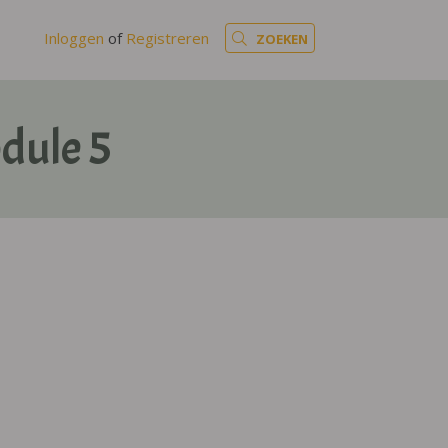
Inloggen
of
Registreren
ZOEKEN
dule 5