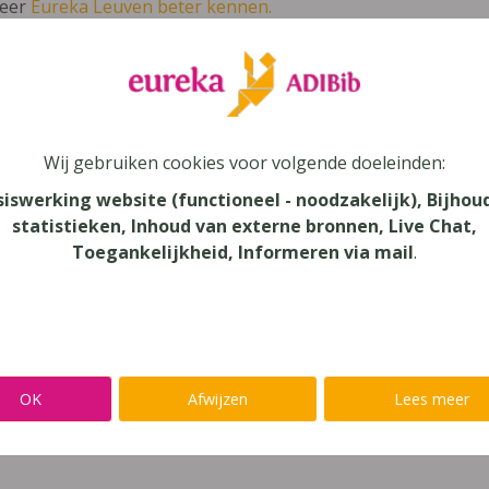
leer
Eureka Leuven beter kennen.
 leven in je talent'
en lees meer over thema's als redelijke 
se-Cou 5 Leerwerkboek Module 5
Wij gebruiken cookies voor volgende doeleinden:
siswerking website (functioneel - noodzakelijk), Bijhou
statistieken, Inhoud van externe bronnen, Live Chat,
Toegankelijkheid, Informeren via mail
.
au
onderwijs
aar
OK
Afwijzen
Lees meer
verij
yn