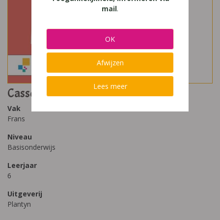
mail
.
OK
Afwijzen
Lees meer
Casse-cou 6 Leerwerkboek Module 8
Vak
Frans
Niveau
Basisonderwijs
Leerjaar
6
Uitgeverij
Plantyn