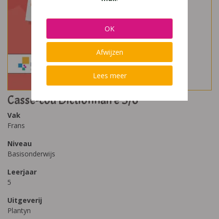
OK
Afwijzen
Lees meer
Casse-cou Dictionnaire 5/6
Vak
Frans
Niveau
Basisonderwijs
Leerjaar
5
Uitgeverij
Plantyn