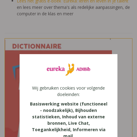
Lees het gratis e-boek 'Eureka: leren en leven in je talent'
en lees meer over thema's als redelijke aanpassingen, de
computer in de klas en meer
Wij gebruiken cookies voor volgende
doeleinden:
Basiswerking website (functioneel
- noodzakelijk), Bijhouden
statistieken, Inhoud van externe
bronnen, Live Chat,
Toegankelijkheid, Informeren via
mail
.