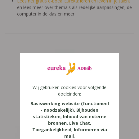
Lees het gratis e-boek 'Eureka: leren en leven in je talent'
en lees meer over thema's als redelijke aanpassingen, de
computer in de klas en meer
Wij gebruiken cookies voor volgende
doeleinden:
Basiswerking website (functioneel
- noodzakelijk), Bijhouden
statistieken, Inhoud van externe
bronnen, Live Chat,
Toegankelijkheid, Informeren via
mail
.