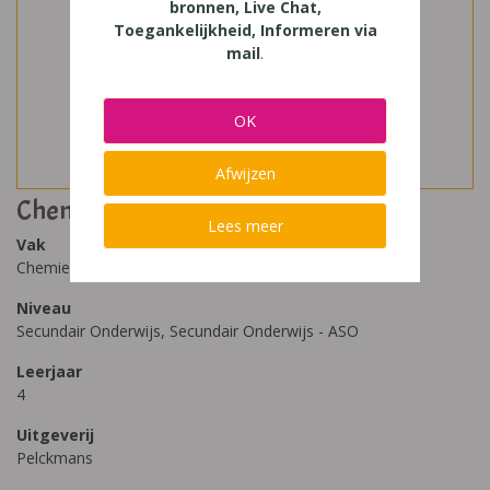
bronnen, Live Chat,
Toegankelijkheid, Informeren via
mail
.
OK
Afwijzen
Chemie plus 4 handboek
Lees meer
Vak
Chemie
Niveau
Secundair Onderwijs, Secundair Onderwijs - ASO
Leerjaar
4
Uitgeverij
Pelckmans