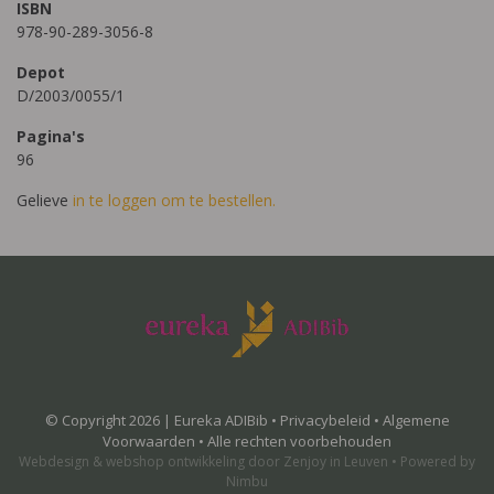
ISBN
978-90-289-3056-8
Depot
D/2003/0055/1
Pagina's
96
Gelieve
in te loggen om te bestellen.
© Copyright 2026 | Eureka ADIBib •
Privacybeleid
•
Algemene
Voorwaarden
• Alle rechten voorbehouden
Webdesign
&
webshop ontwikkeling
door
Zenjoy in Leuven
•
Powered by
Nimbu