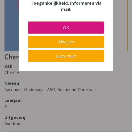
Toegankelijkheid, Informeren via
mail
.
OK
Afwijzen
Chemistry 3.2
Lees meer
Vak
Chemie
Niveau
Secundair Onderwijs - ASO, Secundair Onderwijs
Leerjaar
3
Uitgeverij
Averbode