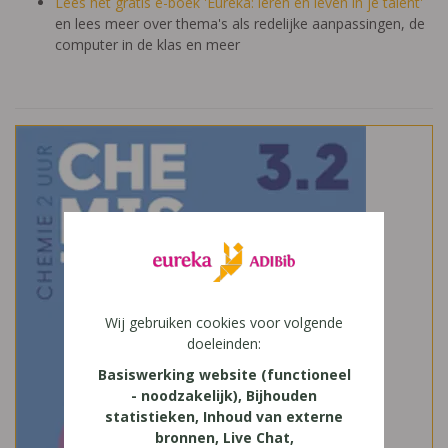
Lees het gratis e-boek 'Eureka: leren en leven in je talent'
en lees meer over thema's als redelijke aanpassingen, de
computer in de klas en meer
Wij gebruiken cookies voor volgende
doeleinden:
Basiswerking website (functioneel
- noodzakelijk), Bijhouden
statistieken, Inhoud van externe
bronnen, Live Chat,