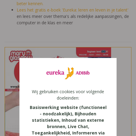
beter kennen.
Lees het gratis e-boek 'Eureka: leren en leven in je talent'
en lees meer over thema's als redelijke aanpassingen, de
computer in de klas en meer
Wij gebruiken cookies voor volgende
doeleinden:
Basiswerking website (functioneel
- noodzakelijk), Bijhouden
statistieken, Inhoud van externe
bronnen, Live Chat,
Toegankelijkheid, Informeren via