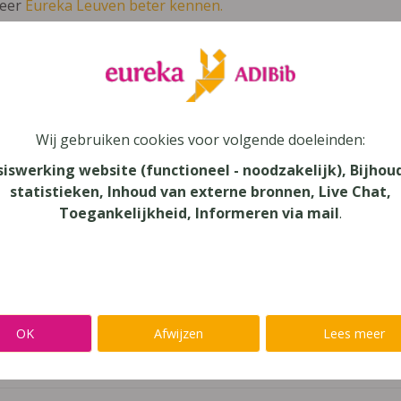
leer
Eureka Leuven beter kennen.
 leven in je talent'
en lees meer over thema's als redelijke 
CK - September 2018
Wij gebruiken cookies voor volgende doeleinden:
siswerking website (functioneel - noodzakelijk), Bijhou
s
statistieken, Inhoud van externe bronnen, Live Chat,
Toegankelijkheid, Informeren via mail
.
au
dair Onderwijs
verij
ode
OK
Afwijzen
Lees meer
a's