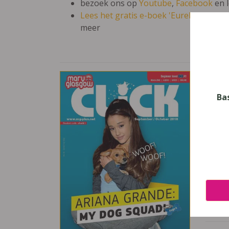
bezoek ons op
Youtube
,
Facebook
en 
Lees het gratis e-boek 'Eureka: leren en
meer
CLI
Vak
Ba
Engel
Nive
Secun
Uitge
Averb
Pagin
16