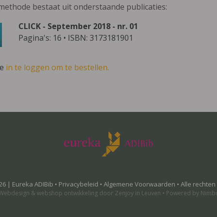
methode bestaat uit onderstaande publicaties:
CLICK - September 2018 - nr. 01
Pagina's: 16 • ISBN: 3173181901
ve
in te loggen om te bestellen.
26 | Eureka ADIBib •
Privacybeleid
•
Algemene Voorwaarden
• Alle rechte
Webdesign
&
webshop ontwikkeling
door
Zenjoy in Leuven
•
Powered by Nimb