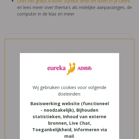
Lees het gratis e-boek 'Eureka: leren en leven in je talent'
en lees meer over thema's als redelijke aanpassingen, de
computer in de klas en meer
Wij gebruiken cookies voor volgende
doeleinden:
Basiswerking website (functioneel
- noodzakelijk), Bijhouden
statistieken, Inhoud van externe
bronnen, Live Chat,
Toegankelijkheid, Informeren via
mail
.