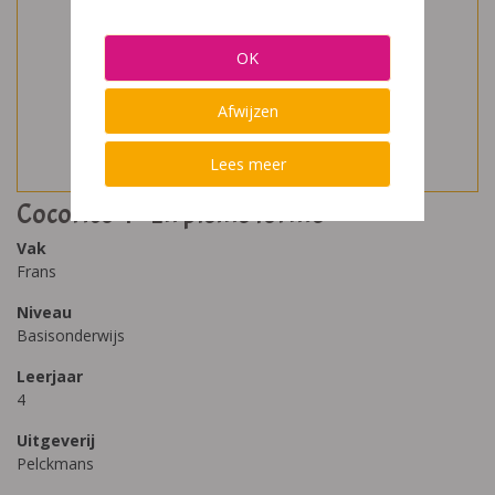
OK
Afwijzen
Lees meer
Cocorico 4 - En pleine forme
Vak
Frans
Niveau
Basisonderwijs
Leerjaar
4
Uitgeverij
Pelckmans