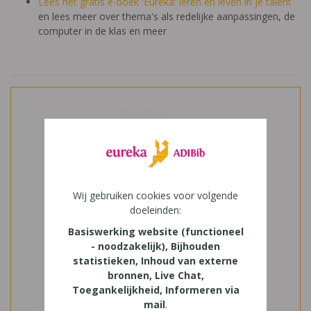
Lees het gratis e-boek 'Eureka: leren en leven in je talent'
en lees meer over thema's als redelijke aanpassingen, de
computer in de klas en meer
Wij gebruiken cookies voor volgende
doeleinden:
Basiswerking website (functioneel
- noodzakelijk), Bijhouden
statistieken, Inhoud van externe
bronnen, Live Chat,
Toegankelijkheid, Informeren via
mail
.