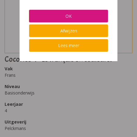
OK
Afwijzen
Lees meer
Cocorico 4 - Le français en couleurs!
Vak
Frans
Niveau
Basisonderwijs
Leerjaar
4
Uitgeverij
Pelckmans