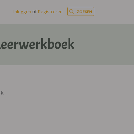
Inloggen
of
Registreren
ZOEKEN
 Leerwerkboek
k.