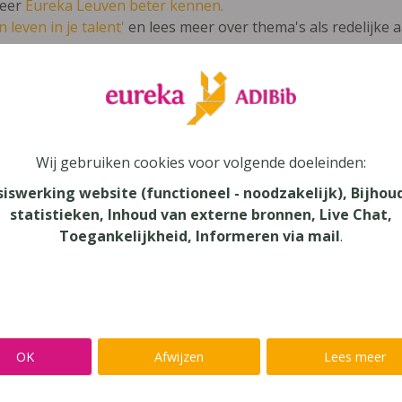
leer
Eureka Leuven beter kennen.
 leven in je talent'
en lees meer over thema's als redelijke 
e Cultuurwetenschappen GO! 6 - Leerwe
Wij gebruiken cookies voor volgende doeleinden:
urwetenschappen
siswerking website (functioneel - noodzakelijk), Bijhou
statistieken, Inhoud van externe bronnen, Live Chat,
au
Toegankelijkheid, Informeren via mail
.
dair Onderwijs, Secundair Onderwijs - ASO
aar
verij
OK
Afwijzen
Lees meer
n