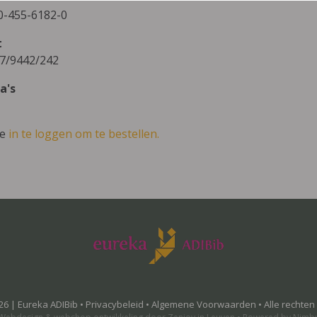
0-455-6182-0
t
7/9442/242
a's
ve
in te loggen om te bestellen.
26 | Eureka ADIBib •
Privacybeleid
•
Algemene Voorwaarden
• Alle rechte