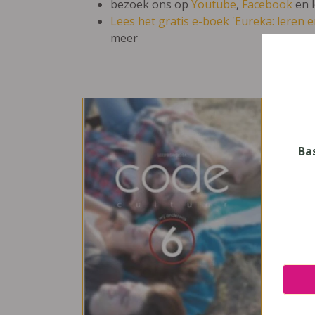
bezoek ons op
Youtube
,
Facebook
en 
Lees het gratis e-boek 'Eureka: leren en
meer
Cod
Vak
Cultu
Ba
Nive
Secun
Leerj
6
Uitge
Van I
ISBN