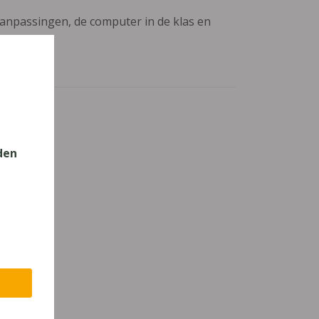
aanpassingen, de computer in de klas en
rkboek
den