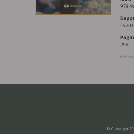
978-9
Depo
D/201
Pagin
296
Gelie
© Copyright 20